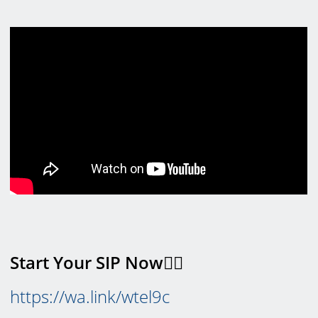
Start Your SIP Now👉🏻
https://wa.link/wtel9c